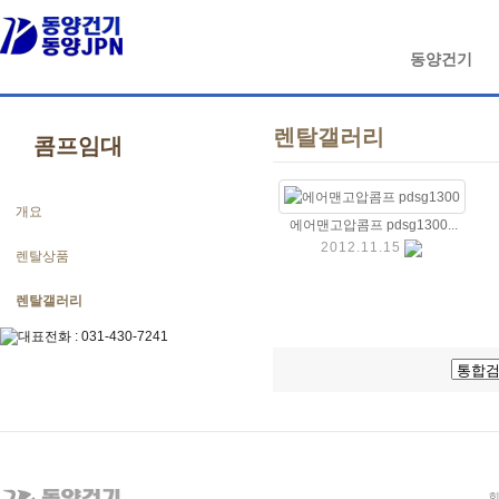
동양건기
렌탈갤러리
콤프임대
개요
에어맨고압콤프 pdsg1300...
2012.11.15
렌탈상품
렌탈갤러리
회